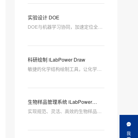
实验设计 DOE
DOE与机器学习协同，加速定位全局
最优解
科研绘制 iLabPower Draw
敏捷的化学结构绘制工具，让化学家
更专注研发
生物样品管理系统 iLabPower
BIMS
实现规范、灵活、高效的生物样品管
理
我