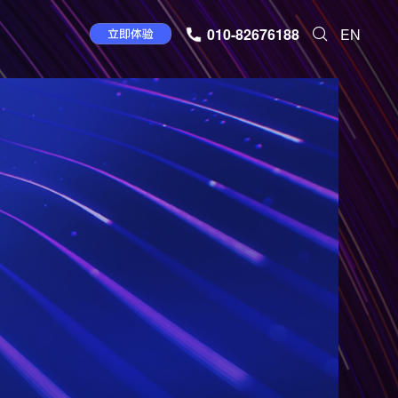
010-82676188
EN
