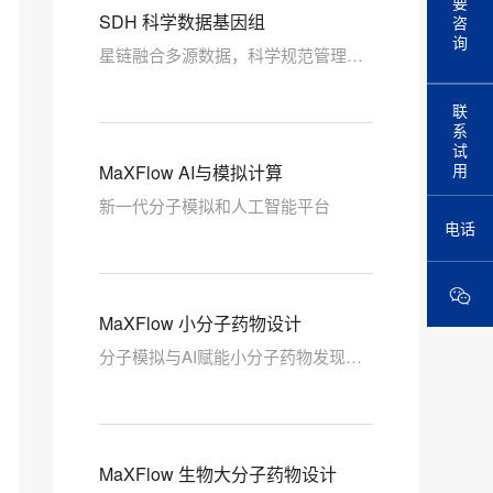
要
SDH 科学数据基因组
咨
询
星链融合多源数据，科学规范管理数
据，高效智能分析数据
联
系
试
用
MaXFlow AI与模拟计算
新一代分子模拟和人工智能平台
电话
MaXFlow 小分子药物设计
分子模拟与AI赋能小分子药物发现和
工艺研发
MaXFlow 生物大分子药物设计