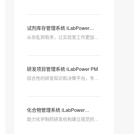
“掌”握
试剂库存管理系统 iLabPower
CIMS
从杂乱到有序，让实验室工作更加精
准、安全、高效
研发项目管理系统 iLabPower PM
综合性的研发知识和决策平台，专为
药物/新材料研发设计
化合物管理系统 iLabPower
RegMS （原CMS）
助力化学制药研发机构建立规范的私
有化合物知识库