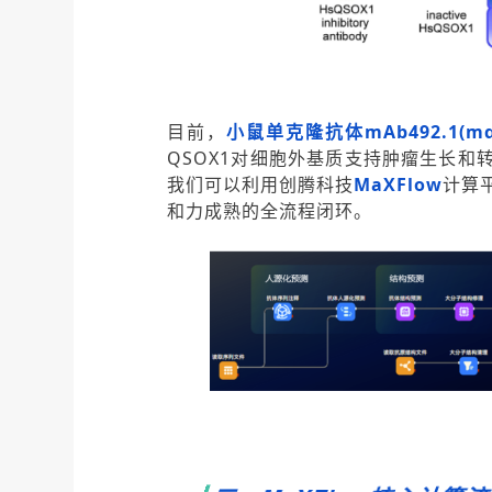
目前，
小鼠单克隆抗体mAb492.1(mα
QSOX1对细胞外基质支持肿瘤生长
我们可以利用创腾科技
MaXFlow
计算
和力成熟的全流程闭环。