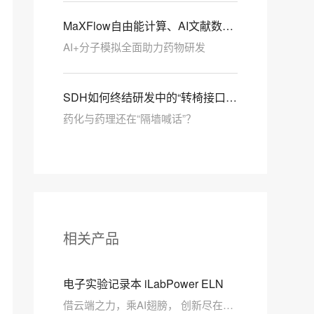
MaXFlow自由能计算、AI文献数据
提取与工作流体验全面增强
AI+分子模拟全面助力药物研发
SDH如何终结研发中的“转椅接口”
效应
药化与药理还在“隔墙喊话”？
相关产品
电子实验记录本 iLabPower ELN
借云端之力，乘AI翅膀， 创新尽在