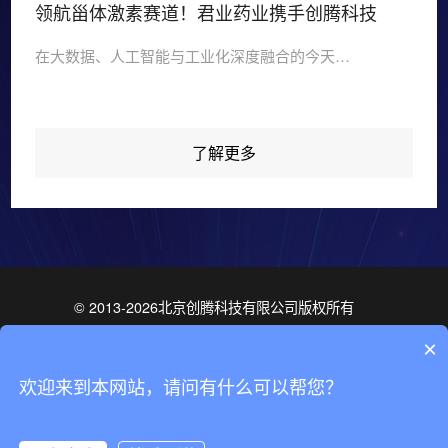
领航甾体激素赛道！君业药业携手创腾科技
在大数据、人工智能与工业化深度融合的今天…
了解更多
© 2013-2026北京创腾科技有限公司版权所有
培训班咨询
京ICP备05068359号-1
×
ISO9001质量管理体系认证
技术咨询
欢迎来到本网站，请问有什么可以帮您？
ISO27001信息安全管理体系认证
京公网安备 11010802031899号