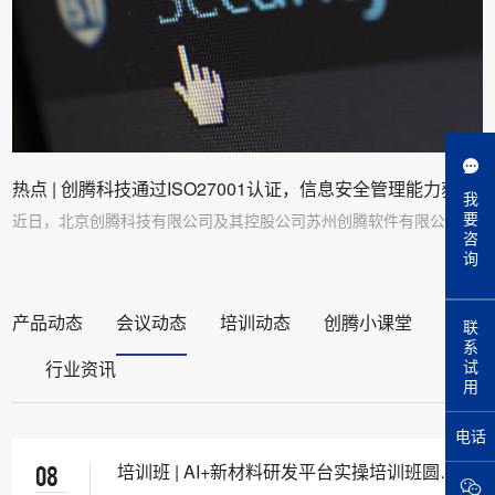
热点 | 创腾科技通过ISO27001认证，信息安全管理能力获国
我
际认可！
要
近日，北京创腾科技有限公司及其控股公司苏州创腾软件有限公司
咨
正…
询
产品动态
会议动态
培训动态
创腾小课堂
联
系
试
行业资讯
用
电话
培训班 | AI+新材料研发平台实操培训班圆满
08