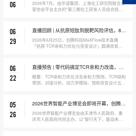
举办，创腾科技与上海化工研究院共探材料
2026年7月，由华谊集团、上海化工研究院联合多
06
研发智能化落地路径
家协会平台主办的"第三期化工研发人员综合技能
及AI+新…
直播回顾 | 从抗原短肽到脱靶风险评估，8步
06
全流程跑通TCR亲和力改造
2026年6月25日，创腾科技MaXFlow技术直播
29
「抗原-TCR亲和力优化与突变设计」圆满收官。
从蛋白酶体酶切…
直播预告 | 零代码搞定TCR亲和力改造，
06
MaXFlow AI+分子模拟如何重塑免疫治疗研
概要：TCR亲和力优化涉及亲和力预测、TCR结构
22
发效率
预测、对接分析、动力学模拟、饱和突变设计五大
环节。传…
2026世界智能产业博览会即将开幕，创腾科
05
技诚邀您共赴盛会！
2026世界智能产业博览会由天津市人民政府、重
26
庆市人民政府共同主办，以“智行天下，能动未来”
为主题，将于…