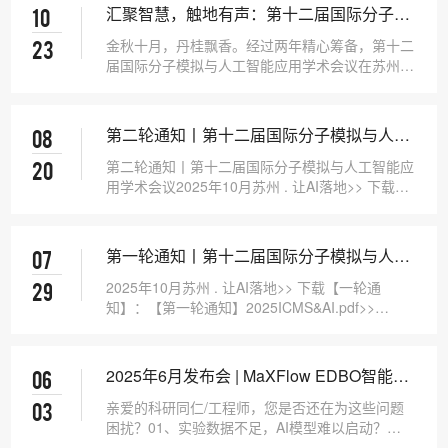
汇聚智慧，触地有声：第十二届国际分子模
10
拟与人工智能应用学术会议在苏成功举办，
金秋十月，丹桂飘香。经过两年精心筹备，第十二
23
引领AI赋能产业创新新纪元
届国际分子模拟与人工智能应用学术会议在苏州圆
满落幕。本届…
第二轮通知丨第十二届国际分子模拟与人工
08
智能应用学术会议（12th-ICMS&AI）
第二轮通知丨第十二届国际分子模拟与人工智能应
20
用学术会议2025年10月苏州 . 让AI落地>> 下载
【会议…
第一轮通知丨第十二届国际分子模拟与人工
07
智能应用学术会议
2025年10月苏州 . 让AI落地>> 下载【一轮通
29
知】：【第一轮通知】2025ICMS&AI.pdf>>…
2025年6月发布会 | MaXFlow EDBO智能实
06
验设计发布会邀您破局科研效率天花板！
亲爱的科研同仁/工程师，您是否还在为这些问题
03
困扰？01、实验数据不足，AI模型难以启动？
02、配方变量组合…