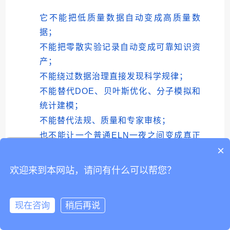
它不能把低质量数据自动变成高质量数
据；
不能把零散实验记录自动变成可靠知识资
产；
不能绕过数据治理直接发现科学规律；
不能替代DOE、贝叶斯优化、分子模拟和
统计建模；
不能替代法规、质量和专家审核；
也不能让一个普通ELN一夜之间变成真正
×
的科研智能平台。
技术咨询
欢迎来到本网站，请问有什么可以帮您？
企业真正应该关注的，不是一个ELN有没有
接入大模型，而是它是否具备支撑AI应用的
数据基础和工程能力。
现在咨询
稍后再说
是否能够高质量采集实验数据？