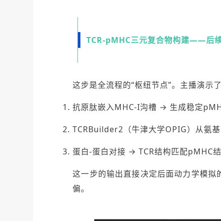
TCR-pMHC三元复合物构建——
这步是全流程的“枢纽节点”。主播演示
抗原肽嵌入MHC-I沟槽 → 生成稳定pM
TCRBuilder2（牛津大学OPIG）
蛋白-蛋白对接 → TCR结构匹配pMH
这一步的输出直接决定后面动力学模拟
偏。