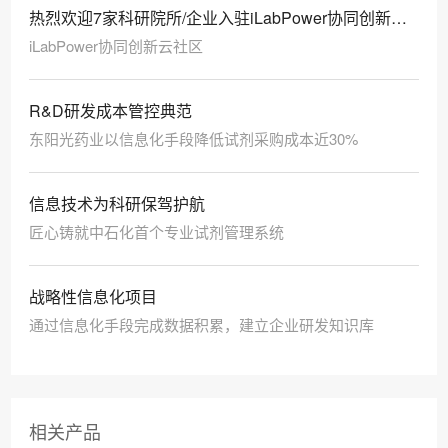
热烈欢迎7家科研院所/企业入驻iLabPower协同创新云
社区！
iLabPower协同创新云社区
R&D研发成本管控典范
东阳光药业以信息化手段降低试剂采购成本近30%
信息技术为科研保驾护航
匠心铸就中石化首个专业试剂管理系统
战略性信息化项目
通过信息化手段完成数据积累，建立企业研发知识库
相关产品