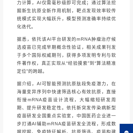
力计算，AI仅需毫秒级即可完成；通过算法挖
掘新生抗原全新作用机制，靶点发现效率较传
统模式实现大幅跃升，模型预测准确率持续优
化迭代。
据悉，依托该AI平台研发的mRNA肿瘤治疗候
选疫苗已完成早期概念性验证，相关成果刊发
于多个国际权威期刊，获得多项发明专利与软
件著作权，真正实现从“经验摸索”到“算法精准
定位”的跨越。
据介绍，AI可智能预测抗原肽段免疫潜力，在
海量变异序列中快速筛选核心有效抗原，直接
衔接mRNA疫苗设计流程，大幅缩短研发周
期、提升研发稳定性。依托新突发传染病新型
疫苗研发全国重点实验室，中国医药企业进一
步打通AI辅助mRNA疫苗研发全流程，形成数
据挖掘、免疫特征解析、抗原筛选、疫苗构建